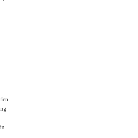
rien
ung
in