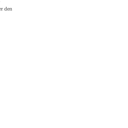
.
er den